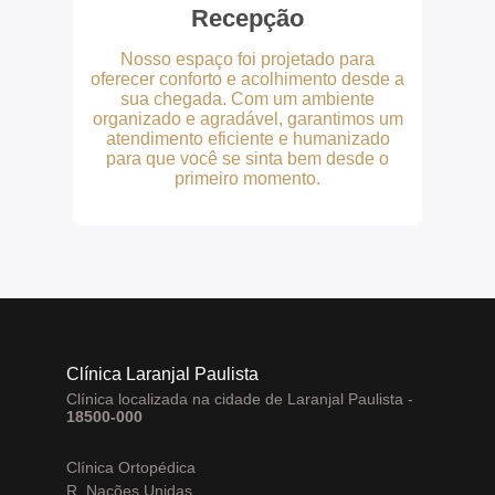
Recepção
Nosso espaço foi projetado para
oferecer conforto e acolhimento desde a
sua chegada. Com um ambiente
organizado e agradável, garantimos um
atendimento eficiente e humanizado
para que você se sinta bem desde o
primeiro momento.
Clínica Laranjal Paulista
Clínica localizada na cidade de Laranjal Paulista -
18500-000
Clínica Ortopédica
R. Nações Unidas